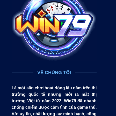
VỀ CHÚNG TÔI
Là một sân chơi hoạt động lâu năm trên thị
trường quốc tế nhưng mới ra mắt thị
trường Việt từ năm 2022, Win79 đã nhanh
chóng chiếm được cảm tình của game thủ.
Với uy tín, chất lượng sự minh bạch, công