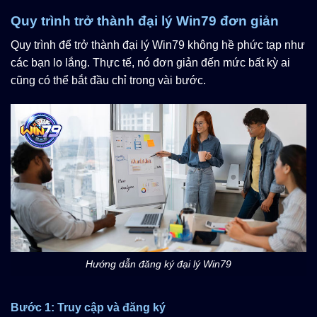
Quy trình trở thành đại lý Win79 đơn giản
Quy trình để trở thành đại lý Win79 không hề phức tạp như
các bạn lo lắng. Thực tế, nó đơn giản đến mức bất kỳ ai
cũng có thể bắt đầu chỉ trong vài bước.
Hướng dẫn đăng ký đại lý Win79
Bước 1: Truy cập và đăng ký