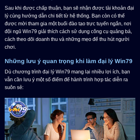
Sau khi được chấp thuận, bạn sẽ nhận được tài khoản đại
lý cùng hướng dẫn chi tiết từ hệ thống. Bạn còn có thể
được mời tham gia một buổi đào tạo trực tuyến ngắn, nơi
đội ngũ Win79 giải thích cách sử dụng công cụ quảng bá,
cách theo dõi doanh thu và những mẹo để thu hút người
chơi.
Những lưu ý quan trọng khi làm đại lý Win79
Dù chương trình đại lý Win79 mang lại nhiều lợi ích, bạn
vẫn cần lưu ý một số điểm để hành trình hợp tác diễn ra
suôn sẻ: