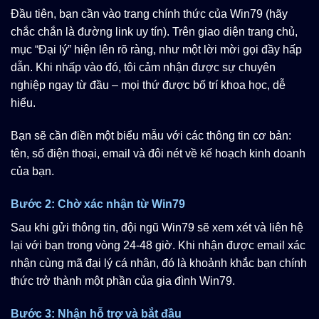
Đầu tiên, bạn cần vào trang chính thức của Win79 (hãy
chắc chắn là đường link uy tín). Trên giao diện trang chủ,
mục “Đại lý” hiện lên rõ ràng, như một lời mời gọi đầy hấp
dẫn. Khi nhấp vào đó, tôi cảm nhận được sự chuyên
nghiệp ngay từ đầu – mọi thứ được bố trí khoa học, dễ
hiểu.
Bạn sẽ cần điền một biểu mẫu với các thông tin cơ bản:
tên, số điện thoại, email và đôi nét về kế hoạch kinh doanh
của bạn.
Bước 2: Chờ xác nhận từ Win79
Sau khi gửi thông tin, đội ngũ Win79 sẽ xem xét và liên hệ
lại với bạn trong vòng 24-48 giờ. Khi nhận được email xác
nhận cùng mã đại lý cá nhân, đó là khoảnh khắc bạn chính
thức trở thành một phần của gia đình Win79.
Bước 3: Nhận hỗ trợ và bắt đầu